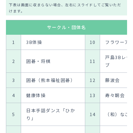
下表は画面に収まらない場合、左右にスライドしてご覧いただ
けます。
サークル・団体名
1
3B体操
10
フラワーア
戸島3Bレデ
2
囲碁・将棋
11
ブ
3
囲碁（熊本福祉囲碁）
12
藤波会
4
健康体操
13
寿々朝会
日本手話ダンス「ひか
5
14
（和）なご
り」