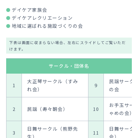
デイケア家族会
デイケアレクリエーション
地域に選ばれる施設づくりの会
下表は画面に収まらない場合、左右にスライドしてご覧いただ
けます。
サークル・団体名
大正琴サークル（すみ
民謡サーク
1
9
れ会）
の会
お手玉サー
2
民謡（寿々朝会）
10
ゃめの会）
日舞サークル（熊野先
日舞サーク
3
11
生）
会）