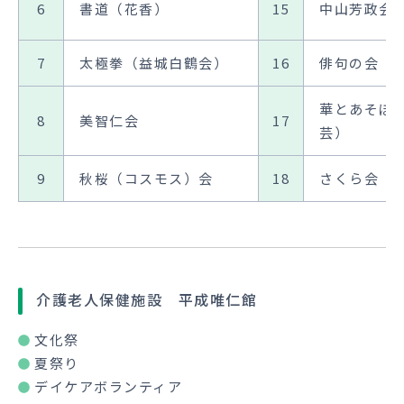
6
書道（花香）
15
中山芳政会
7
太極拳（益城白鶴会）
16
俳句の会
華とあそぼ
8
美智仁会
17
芸）
9
秋桜（コスモス）会
18
さくら会
介護老人保健施設 平成唯仁館
文化祭
夏祭り
デイケアボランティア