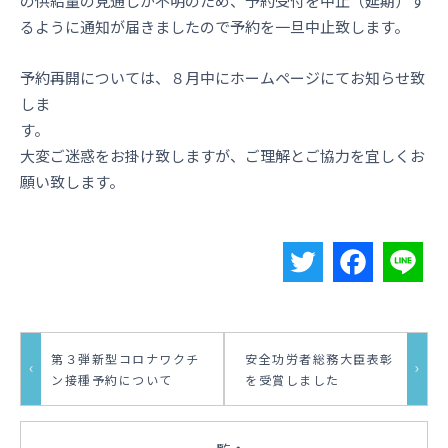
の供給量の見通しが不明のため、予約受付を中止（延期）す
るように通知が届きましたので予約を一旦中止致します。
予約再開については、８月中にホームページにてお知らせ致
しま
す。
大変ご迷惑をお掛け致しますが、ご理解とご協力を宜しくお
願い致します。
T
F
L
w
a
i
第３弾新型コロナワクチ
安全功労者総務大臣表彰
i
c
n
ン接種予約について
を受賞しました
t
e
e