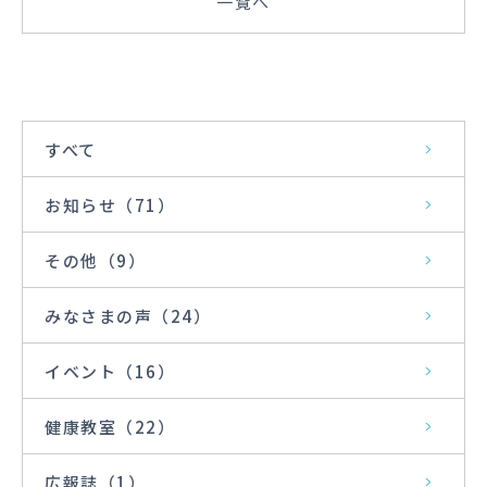
一覧へ
t
b
e
o
r
o
k
すべて
お知らせ
（71）
その他
（9）
みなさまの声
（24）
イベント
（16）
健康教室
（22）
広報誌
（1）